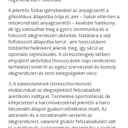
A jelentős fizikai igénybevétel az anyagcserét a
glikolitikus állapotba tolja el, ami – habár eltérően a
mitokondriális anyagcserétől – kevésbé hatékony,
de így valósulhat meg a gyors izommunka és a
fokozott idegrendszeri aktivitás. Hatására a sejt
felfokozott állapotba kerül , ami hosszútávon
többletterhelésként jelenik meg, így sérül az
optimális sejtműködés. A stressztengely időben
elnyújtott aktivitása (hosszú évek napi rendszeres
terhelése) kimeríti az egész szervezetet és komoly
idegrendszeri és testi betegségeket okoz.
5,
A katekolaminok (stresszhormonok)
elválasztását az idegsejtekből felszabaduló
acetilkolin indítja el. Termelése sportolóknál, de
kifejezetten a harcművészeknél jelentős a harci
készenléti állapot gyakori előidézése miatt. Az
adrenalin és a noradrenalin serkenti az
idegrendszert, valamint glükóz felszabadulást vált
ki a májban és a vázizomban, mozgósítja a szabad