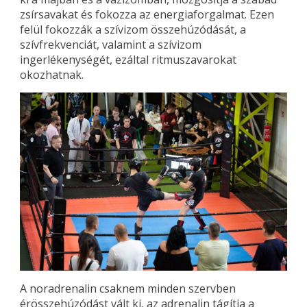
zsírsavakat és fokozza az energiaforgalmat. Ezen
felül fokozzák a szívizom összehúzódását, a
szívfrekvenciát, valamint a szívizom
ingerlékenységét, ezáltal ritmuszavarokat
okozhatnak.
A noradrenalin csaknem minden szervben
érösszehúzódást vált ki, az adrenalin tágítja a