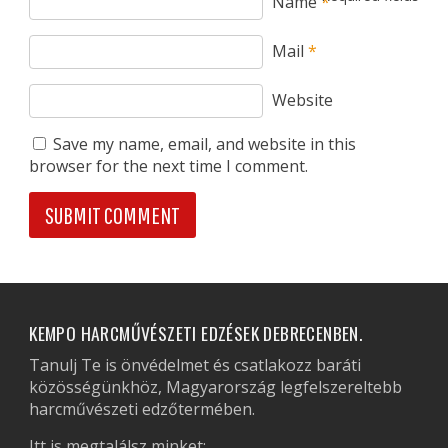
Name
*
Mail
*
Website
Save my name, email, and website in this
browser for the next time I comment.
KEMPO HARCMŰVÉSZETI EDZÉSEK DEBRECENBEN.
Tanulj Te is önvédelmet és csatlakozz baráti
közösségünkhöz, Magyarország legfelszereltebb
harcművészeti edzőtermében.
Itt is megtalálsz minket: