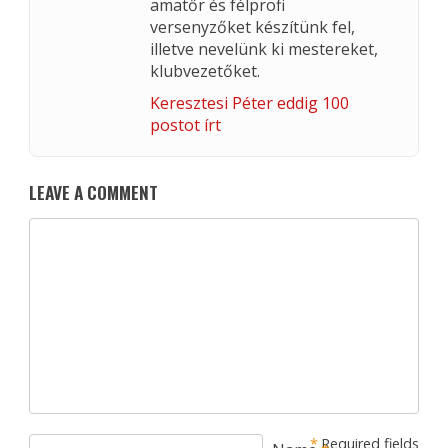
amatőr és félprofi
versenyzőket készítünk fel,
illetve nevelünk ki mestereket,
klubvezetőket.
Keresztesi Péter eddig 100
postot írt
LEAVE A COMMENT
*
Required fields