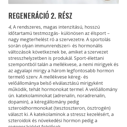
REGENERÁCIÓ 2. RÉSZ
4,
A rendszeres, magas intenzitású, hosszú
időtartamú testmozgás- különösen az élsport –
nagy megterhelést ró a szervezetre. A sportolás
során olyan immunrendszeri- és hormonális
változások következnek be, amiket a szervezet
stresszhelyzetben is produkál. Sport-élettani
szempontból talán a mellékvese, a nemi mirigyek és
az agyalapi mirigy a három legfontosabb hormon
termelő szerv. A mellékvese kéreg- és
velőállománya belső elválasztású mirigyként
működik, tehát hormonokat termel. A velőállomány
ún. katekolaminokat (adrenalin, noradrenalin,
dopamin), a kéregállomány pedig
szteroidhormonokat (tesztoszteron, ösztrogén)
választ ki. A katekolaminok a stressz kezelésért, a
szteroidok és növekedési hormon pedig a
regenerációért felelősek.