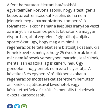
A fent bemutatott élettani hatásokból
egyértelműen körvonalazódik, hogy a test igenis
képes az extrémitásokat kezelni, de ha nem
jelennek meg a harmonizációs-kompenzáló
folyamatok, akkor hamar a leépülés irányába veszi
az irányt. Erre számos példát láthatunk a magyar
élsportban, ahol végtelenségig túlhajszolják a
sportolókat, úgy, hogy még a minimális
regenerációs feltételeket sem biztosítják számukra.
Ennek következménye, hogy 25 éves koruk körül,
már nem képesek versenyben maradni, lesérülnek,
mentálisan és fizikailag is kimerülnek. Úgy
gondolom, hogy ennek nem ez a helyes útja. A
következő és egyben záró cikkben azokat a
regenerációs módszereket szeretném bemutatni,
amiknek elsajátításával kivédhetők vagy
késleltethetőek a fizikális és mentális terhelések
okozta károsodások.