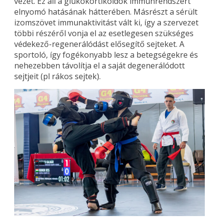
vezet. Ez áll a glükokortikoidok immunrendszert
elnyomó hatásának hátterében. Másrészt a sérült
izomszövet immunaktivitást vált ki, így a szervezet
többi részéről vonja el az esetlegesen szükséges
védekező-regenerálódást elősegítő sejteket. A
sportoló, így fogékonyabb lesz a betegségekre és
nehezebben távolítja el a saját degenerálódott
sejtjeit (pl rákos sejtek).