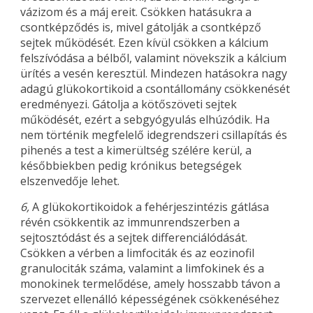
vázizom és a máj ereit. Csökken hatásukra a
csontképződés is, mivel gátolják a csontképző
sejtek működését. Ezen kívül csökken a kálcium
felszívódása a bélből, valamint növekszik a kálcium
ürítés a vesén keresztül. Mindezen hatásokra nagy
adagú glükokortikoid a csontállomány csökkenését
eredményezi. Gátolja a kötőszöveti sejtek
működését, ezért a sebgyógyulás elhúzódik. Ha
nem történik megfelelő idegrendszeri csillapítás és
pihenés a test a kimerültség szélére kerül, a
későbbiekben pedig krónikus betegségek
elszenvedője lehet.
6,
A glükokortikoidok a fehérjeszintézis gátlása
révén csökkentik az immunrendszerben a
sejtosztódást és a sejtek differenciálódását.
Csökken a vérben a limfociták és az eozinofil
granulociták száma, valamint a limfokinek és a
monokinek termelődése, amely hosszabb távon a
szervezet ellenálló képességének csökkenéséhez