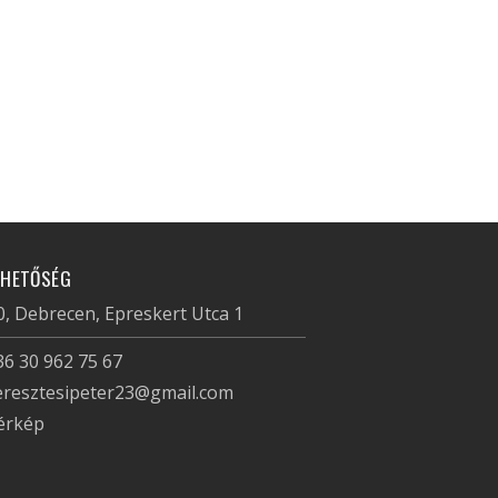
RHETŐSÉG
, Debrecen, Epreskert Utca 1
36 30 962 75 67
eresztesipeter23@gmail.com
érkép