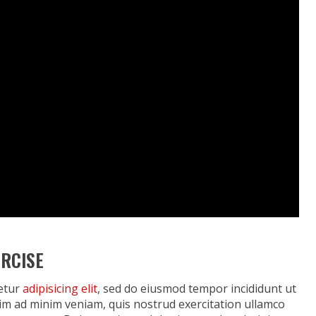
RCISE
tetur
adipisicing elit
, sed do eiusmod tempor incididunt ut
im ad minim veniam, quis nostrud exercitation ullamco