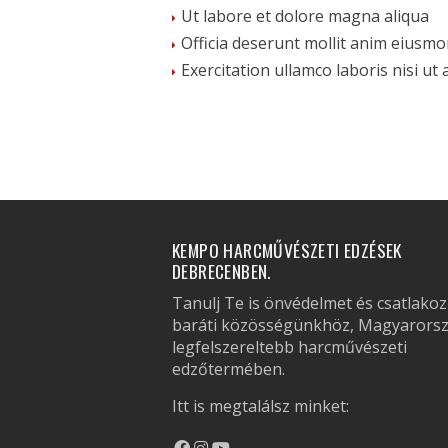
Ut labore et dolore magna aliqua
Officia deserunt mollit anim eiusmo
Exercitation ullamco laboris nisi ut 
KEMPO HARCMŰVÉSZETI EDZÉSEK
DEBRECENBEN.
Tanulj Te is önvédelmet és csatlakoz
baráti közösségünkhöz, Magyarors
legfelszereltebb harcművészeti
edzőtermében.
Itt is megtalálsz minket: