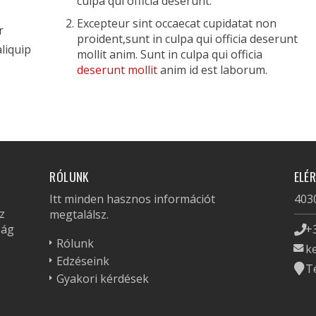
culpa qui officia deserunt.
Excepteur sint occaecat cupidatat non
r
proident,sunt in culpa qui officia deserunt
aliquip
mollit anim. Sunt in culpa qui officia
deserunt mollit
anim id est laborum.
RÓLUNK
ELÉ
Itt minden hasznos információt
4030
z
megtalálsz.
zág
+
Rólunk
k
Edzéseink
T
Gyakori kérdések