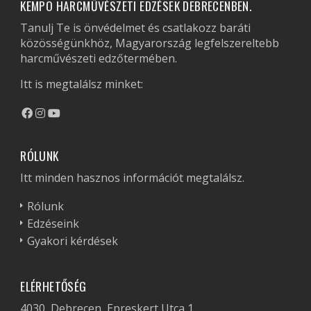
KEMPO HARCMŰVÉSZETI EDZÉSEK DEBRECENBEN.
Tanulj Te is önvédelmet és csatlakozz baráti
közösségünkhöz, Magyarország legfelszereltebb
harcművészeti edzőtermében.
Itt is megtalálsz minket:
RÓLUNK
Itt minden hasznos információt megtalálsz.
Rólunk
Edzéseink
Gyakori kérdések
ELÉRHETŐSÉG
4030, Debrecen, Epreskert Utca 1