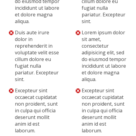
do eiusmod tempor
cillum dolore eu
incididunt ut labore
fugiat nulla
et dolore magna
pariatur. Excepteur
aliqua.
sint.
Duis aute irure
Lorem ipsum dolor
dolor in
sit amet,
reprehenderit in
consectetur
voluptate velit esse
adipisicing elit, sed
cillum dolore eu
do eiusmod tempor
fugiat nulla
incididunt ut labore
pariatur. Excepteur
et dolore magna
sint.
aliqua.
Excepteur sint
Excepteur sint
occaecat cupidatat
occaecat cupidatat
non proident, sunt
non proident, sunt
in culpa qui officia
in culpa qui officia
deserunt mollit
deserunt mollit
anim id est
anim id est
laborum.
laborum.