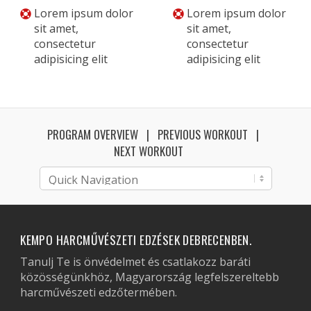
Lorem ipsum dolor
Lorem ipsum dolor
sit amet,
sit amet,
consectetur
consectetur
adipisicing elit
adipisicing elit
PROGRAM OVERVIEW
PREVIOUS WORKOUT
NEXT WORKOUT
KEMPO HARCMŰVÉSZETI EDZÉSEK DEBRECENBEN.
Tanulj Te is önvédelmet és csatlakozz baráti
közösségünkhöz, Magyarország legfelszereltebb
harcművészeti edzőtermében.