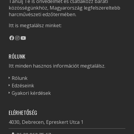
Tanulj Te is önvédelmet és csatlakozz baráti
közösségünkhöz, Magyarország legfelszereltebb
harcművészeti edzőtermében.
Itt is megtalálsz minket:
RÓLUNK
Itt minden hasznos információt megtalálsz.
Rólunk
Edzéseink
Gyakori kérdések
ELÉRHETŐSÉG
4030, Debrecen, Epreskert Utca 1