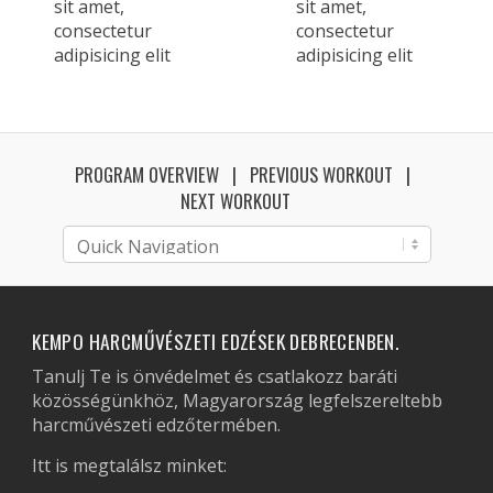
sit amet,
sit amet,
consectetur
consectetur
adipisicing elit
adipisicing elit
PROGRAM OVERVIEW
PREVIOUS WORKOUT
NEXT WORKOUT
KEMPO HARCMŰVÉSZETI EDZÉSEK DEBRECENBEN.
Tanulj Te is önvédelmet és csatlakozz baráti
közösségünkhöz, Magyarország legfelszereltebb
harcművészeti edzőtermében.
Itt is megtalálsz minket: