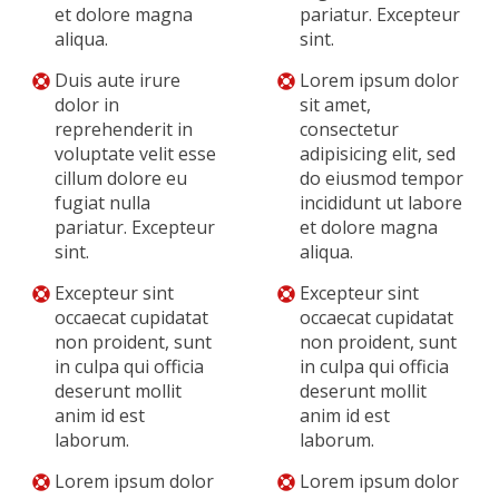
et dolore magna
pariatur. Excepteur
aliqua.
sint.
Duis aute irure
Lorem ipsum dolor
dolor in
sit amet,
reprehenderit in
consectetur
voluptate velit esse
adipisicing elit, sed
cillum dolore eu
do eiusmod tempor
fugiat nulla
incididunt ut labore
pariatur. Excepteur
et dolore magna
sint.
aliqua.
Excepteur sint
Excepteur sint
occaecat cupidatat
occaecat cupidatat
non proident, sunt
non proident, sunt
in culpa qui officia
in culpa qui officia
deserunt mollit
deserunt mollit
anim id est
anim id est
laborum.
laborum.
Lorem ipsum dolor
Lorem ipsum dolor