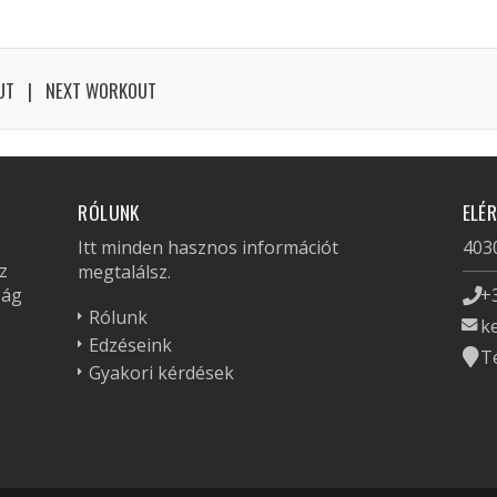
UT
NEXT WORKOUT
RÓLUNK
ELÉ
Itt minden hasznos információt
4030
z
megtalálsz.
zág
+
Rólunk
k
Edzéseink
T
Gyakori kérdések