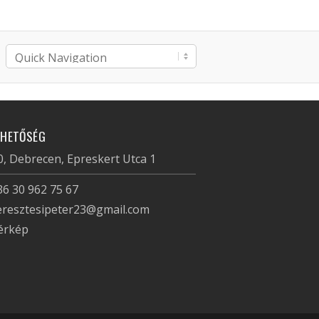
RHETŐSÉG
, Debrecen, Epreskert Utca 1
36 30 962 75 67
eresztesipeter23@gmail.com
érkép