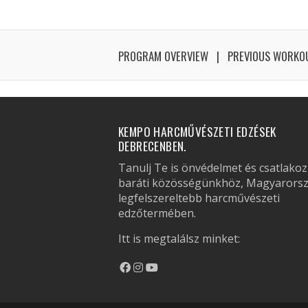
PROGRAM OVERVIEW
PREVIOUS WORKO
KEMPO HARCMŰVÉSZETI EDZÉSEK
DEBRECENBEN.
Tanulj Te is önvédelmet és csatlakoz
baráti közösségünkhöz, Magyarors
legfelszereltebb harcművészeti
edzőtermében.
Itt is megtalálsz minket: