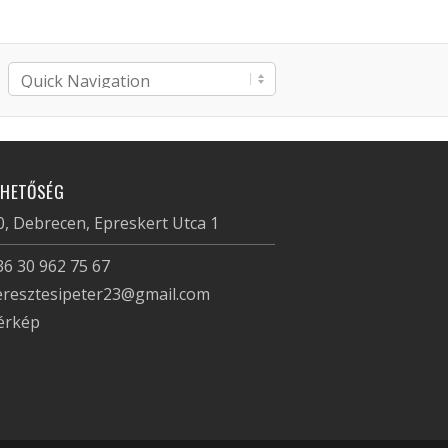
RHETŐSÉG
, Debrecen, Epreskert Utca 1
36 30 962 75 67
eresztesipeter23@gmail.com
érkép