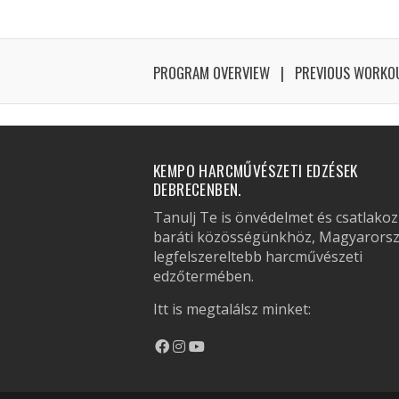
PROGRAM OVERVIEW
PREVIOUS WORKO
KEMPO HARCMŰVÉSZETI EDZÉSEK
DEBRECENBEN.
Tanulj Te is önvédelmet és csatlakoz
baráti közösségünkhöz, Magyarors
legfelszereltebb harcművészeti
edzőtermében.
Itt is megtalálsz minket: