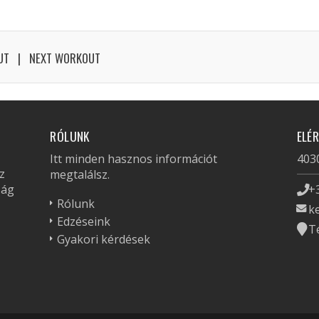
UT
NEXT WORKOUT
RÓLUNK
ELÉ
Itt minden hasznos információt
4030
z
megtalálsz.
zág
+
Rólunk
k
Edzéseink
T
Gyakori kérdések