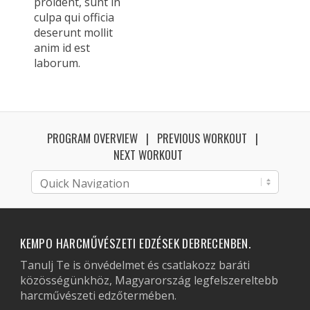
proident, sunt in
culpa qui officia
deserunt mollit
anim id est
laborum.
PROGRAM OVERVIEW
PREVIOUS WORKOUT
NEXT WORKOUT
KEMPO HARCMŰVÉSZETI EDZÉSEK DEBRECENBEN.
Tanulj Te is önvédelmet és csatlakozz baráti
közösségünkhöz, Magyarország legfelszereltebb
harcművészeti edzőtermében.