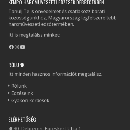
KEMPO HARCMŰVÉSZETI EDZÉSEK DEBRECENBEN.
Tanulj Te is önvédelmet és csatlakozz baráti
közösségünkhöz, Magyarország legfelszereltebb
harcművészeti edzőtermében.
Itt is megtalálsz minket:
RÓLUNK
Itt minden hasznos információt megtalálsz.
Rólunk
Edzéseink
Gyakori kérdések
ELÉRHETŐSÉG
4030, Debrecen, Epreskert Utca 1