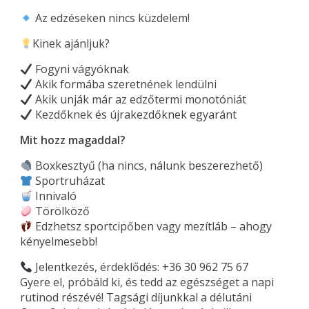
Az edzéseken nincs küzdelem!
Kinek ajánljuk?
Fogyni vágyóknak
Akik formába szeretnének lendülni
Akik unják már az edzőtermi monotóniát
Kezdőknek és újrakezdőknek egyaránt
Mit hozz magaddal?
Boxkesztyű (ha nincs, nálunk beszerezhető)
Sportruházat
Innivaló
Törölköző
Edzhetsz sportcipőben vagy mezítláb – ahogy
kényelmesebb!
Jelentkezés, érdeklődés: +36 30 962 75 67
Gyere el, próbáld ki, és tedd az egészséget a napi
rutinod részévé! Tagsági díjunkkal a délutáni