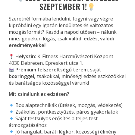
SZEPTEMBER 1!
Szeretnél formába lendülni, fogyni vagy végre
kipróbálni egy igazán lendületes és változatos
mozgásformát? Kezdd a napod ütősen – nálunk
nincs gépeken lógás, csak
valódi edzés, valódi
eredményekkel
!
Helyszín:
K-Fitness Harcművészeti Központ –
4030 Debrecen, Epreskert utca 1.
Prémium felszereltségű terem
, saját
boxringgel
, zsákokkal, minőségi edzés eszközökkel
és barátságos közösséggel várunk!
Mit csinálunk az edzésen?
Box alaptechnikák (ütések, mozgás, védekezés)
Zsákolás, pontkesztyűzés, páros gyakorlatok
Saját testsúlyos erősítés a teljes test
átmozgatásához
Jó hangulat, baráti légkör, közösségi élmény