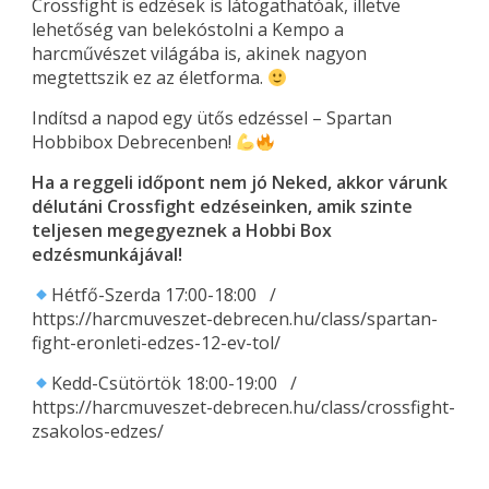
Crossfight is edzések is látogathatóak, illetve
lehetőség van belekóstolni a Kempo a
harcművészet világába is, akinek nagyon
megtettszik ez az életforma.
Indítsd a napod egy ütős edzéssel – Spartan
Hobbibox Debrecenben!
Ha a reggeli időpont nem jó Neked, akkor várunk
délutáni Crossfight edzéseinken, amik szinte
teljesen megegyeznek a Hobbi Box
edzésmunkájával!
Hétfő-Szerda 17:00-18:00 /
https://harcmuveszet-debrecen.hu/class/spartan-
fight-eronleti-edzes-12-ev-tol/
Kedd-Csütörtök 18:00-19:00 /
https://harcmuveszet-debrecen.hu/class/crossfight-
zsakolos-edzes/