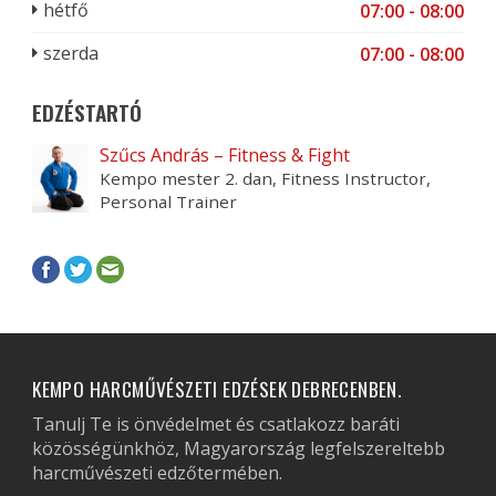
hétfő
07:00 - 08:00
szerda
07:00 - 08:00
EDZÉSTARTÓ
Szűcs András – Fitness & Fight
Kempo mester 2. dan, Fitness Instructor,
Personal Trainer
KEMPO HARCMŰVÉSZETI EDZÉSEK DEBRECENBEN.
Tanulj Te is önvédelmet és csatlakozz baráti
közösségünkhöz, Magyarország legfelszereltebb
harcművészeti edzőtermében.