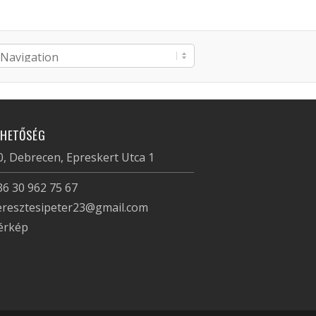
RHETŐSÉG
, Debrecen, Epreskert Utca 1
36 30 962 75 67
eresztesipeter23@gmail.com
érkép