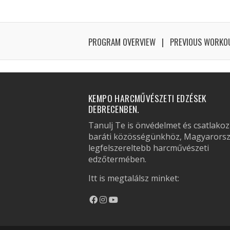
PROGRAM OVERVIEW
PREVIOUS WORKO
KEMPO HARCMŰVÉSZETI EDZÉSEK
DEBRECENBEN.
Tanulj Te is önvédelmet és csatlakoz
baráti közösségünkhöz, Magyarors
legfelszereltebb harcművészeti
edzőtermében.
Itt is megtalálsz minket: