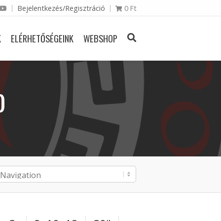
Bejelentkezés/Regisztráció
0
Ft
K
ELÉRHETŐSÉGEINK
WEBSHOP
)