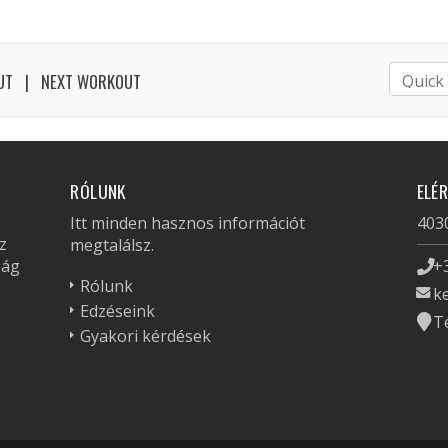
UT
NEXT WORKOUT
RÓLUNK
ELÉ
Itt minden hasznos információt
4030
z
megtalálsz.
zág
+
Rólunk
k
Edzéseink
T
Gyakori kérdések