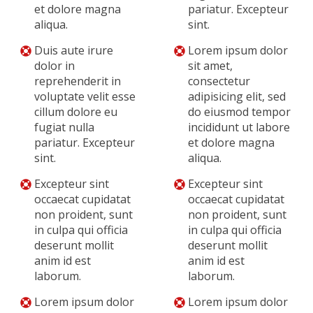
et dolore magna
pariatur. Excepteur
aliqua.
sint.
Duis aute irure
Lorem ipsum dolor
dolor in
sit amet,
reprehenderit in
consectetur
voluptate velit esse
adipisicing elit, sed
cillum dolore eu
do eiusmod tempor
fugiat nulla
incididunt ut labore
pariatur. Excepteur
et dolore magna
sint.
aliqua.
Excepteur sint
Excepteur sint
occaecat cupidatat
occaecat cupidatat
non proident, sunt
non proident, sunt
in culpa qui officia
in culpa qui officia
deserunt mollit
deserunt mollit
anim id est
anim id est
laborum.
laborum.
Lorem ipsum dolor
Lorem ipsum dolor