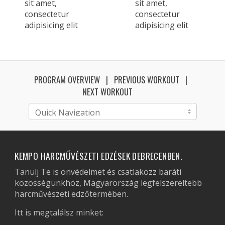
sit amet,
sit amet,
consectetur
consectetur
adipisicing elit
adipisicing elit
PROGRAM OVERVIEW
PREVIOUS WORKOUT
NEXT WORKOUT
KEMPO HARCMŰVÉSZETI EDZÉSEK DEBRECENBEN.
Tanulj Te is önvédelmet és csatlakozz baráti
közösségünkhöz, Magyarország legfelszereltebb
harcművészeti edzőtermében.
Itt is megtalálsz minket: