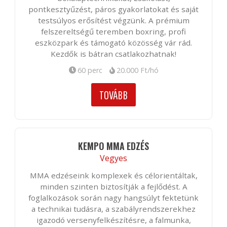
pontkesztyűzést, páros gyakorlatokat és saját
testsúlyos erősítést végzünk. A prémium
felszereltségű teremben boxring, profi
eszközpark és támogató közösség vár rád.
Kezdők is bátran csatlakozhatnak!
60 perc
20.000 Ft/hó
TOVÁBB
KEMPO MMA EDZÉS
Vegyes
MMA edzéseink komplexek és célorientáltak,
minden szinten biztosítják a fejlődést. A
foglalkozások során nagy hangsúlyt fektetünk
a technikai tudásra, a szabályrendszerekhez
igazodó versenyfelkészítésre, a falmunka,