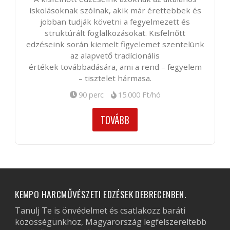
iskolásoknak szólnak, akik már érettebbek és
jobban tudják követni a fegyelmezett és
struktúrált foglalkozásokat. Kisfelnőtt
edzéseink során kiemelt figyelemet szentelünk
az alapvető tradícionális
értékek továbbadására, ami a rend – fegyelem
– tisztelet hármasa.
90 perc
15.000 Ft/hó
TOVÁBB
KEMPO HARCMŰVÉSZETI EDZÉSEK DEBRECENBEN.
Tanulj Te is önvédelmet és csatlakozz baráti
közösségünkhöz, Magyarország legfelszereltebb