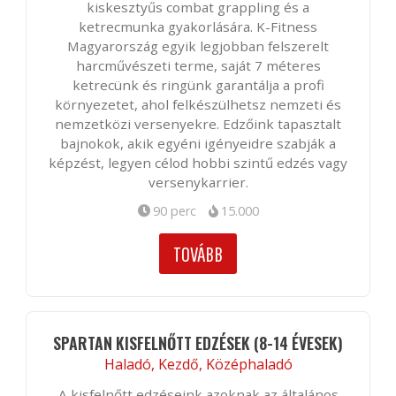
kiskesztyűs combat grappling és a
ketrecmunka gyakorlására. K-Fitness
Magyarország egyik legjobban felszerelt
harcművészeti terme, saját 7 méteres
ketrecünk és ringünk garantálja a profi
környezetet, ahol felkészülhetsz nemzeti és
nemzetközi versenyekre. Edzőink tapasztalt
bajnokok, akik egyéni igényeidre szabják a
képzést, legyen célod hobbi szintű edzés vagy
versenykarrier.
90 perc
15.000
TOVÁBB
SPARTAN KISFELNŐTT EDZÉSEK (8-14 ÉVESEK)
Haladó, Kezdő, Középhaladó
A kisfelnőtt edzéseink azoknak az általános