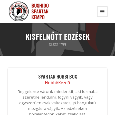
KISFELNŐTT EDZÉSEK
CLASS TYPE
SPARTAN HOBBI BOX
Hobbi/Kezdő
Reggelente várunk mindenkit, aki formába
szeretne lendülni, fogyni vágyik, vagy
egyszerűen csak változatos, jó hangulatú
mozgásra vágyik. Az edzéseken
boxalaptechnikákat, zsákolást,