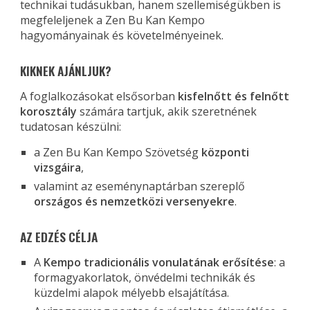
technikai tudásukban, hanem szellemiségükben is
megfeleljenek a Zen Bu Kan Kempo
hagyományainak és követelményeinek.
KIKNEK AJÁNLJUK?
A foglalkozásokat elsősorban
kisfelnőtt és felnőtt
korosztály
számára tartjuk, akik szeretnének
tudatosan készülni:
a Zen Bu Kan Kempo Szövetség
központi
vizsgáira
,
valamint az eseménynaptárban szereplő
országos és nemzetközi versenyekre
.
AZ EDZÉS CÉLJA
A
Kempo tradicionális vonulatának erősítése
: a
formagyakorlatok, önvédelmi technikák és
küzdelmi alapok mélyebb elsajátítása.