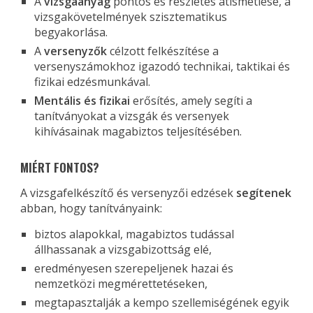
A
vizsgaanyag
pontos és részletes átismétlése, a
vizsgakövetelmények szisztematikus
begyakorlása.
A
versenyzők
célzott felkészítése a
versenyszámokhoz igazodó technikai, taktikai és
fizikai edzésmunkával.
Mentális és fizikai
erősítés, amely segíti a
tanítványokat a vizsgák és versenyek
kihívásainak magabiztos teljesítésében.
MIÉRT FONTOS?
A vizsgafelkészítő és versenyzői edzések
segítenek
abban, hogy tanítványaink:
biztos alapokkal, magabiztos tudással
állhassanak a vizsgabizottság elé,
eredményesen szerepeljenek hazai és
nemzetközi megmérettetéseken,
megtapasztalják a kempo szellemiségének egyik