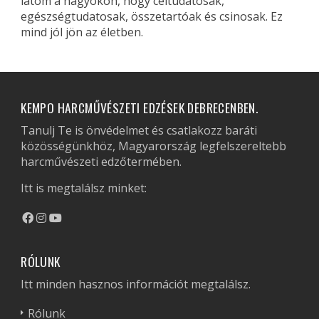
látom a nagyokon, hogy céltudatosak,
egészségtudatosak, összetartóak és csinosak. Ez
mind jól jön az életben.
KEMPO HARCMŰVÉSZETI EDZÉSEK DEBRECENBEN.
Tanulj Te is önvédelmet és csatlakozz baráti
közösségünkhöz, Magyarország legfelszereltebb
harcművészeti edzőtermében.
Itt is megtalálsz minket:
RÓLUNK
Itt minden hasznos információt megtalálsz.
Rólunk