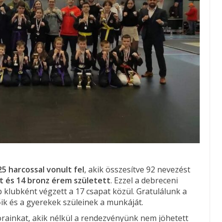
25 harcossal vonult fel
, akik összesítve 92 nevezést
st és 14 bronz érem született
. Ezzel a debreceni
 klubként végzett a 17 csapat közül. Gratulálunk a
k és a gyerekek szüleinek a munkáját.
orainkat, akik nélkül a rendezvényünk nem jöhetett