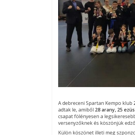
A debreceni Spartan Kempo klub
adtak le, amiből
28 arany, 25 ezü
csapat fölényesen a legsikeresebb
versenyzőknek és köszönjük edzői
Külön köszönet illeti meg szponz