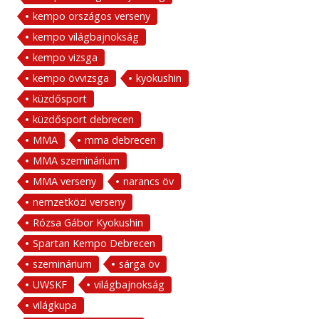
kempo országos verseny
kempo világbajnokság
kempo vizsga
kempo övvizsga
kyokushin
küzdősport
küzdősport debrecen
MMA
mma debrecen
MMA szeminárium
MMA verseny
narancs öv
nemzetközi verseny
Rózsa Gábor Kyokushin
Spartan Kempo Debrecen
szeminárium
sárga öv
UWSKF
világbajnokság
világkupa