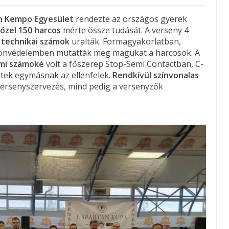
n Kempo Egyesület
rendezte az országos gyerek
özel 150 harcos
mérte össze tudását. A verseny 4
a
technikai számok
uralták. Formagyakorlatban,
 önvédelemben mutatták meg magukat a harcosok. A
mi számoké
volt a főszerep Stop-Semi Contactban, C-
ltek egymásnak az ellenfelek.
Rendkívül színvonalas
 versenyszervezés, mind pedig a versenyzők