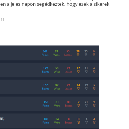
ezen a jeles napon segédkeztek, hogy ezek a sikerek
Kft