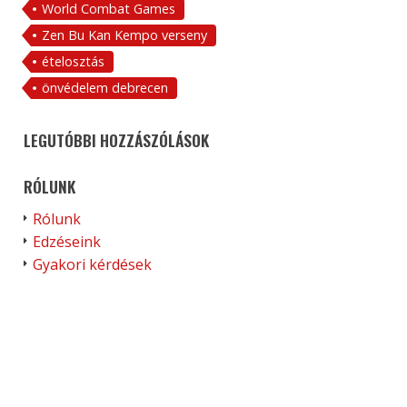
World Combat Games
Zen Bu Kan Kempo verseny
ételosztás
önvédelem debrecen
LEGUTÓBBI HOZZÁSZÓLÁSOK
RÓLUNK
Rólunk
Edzéseink
Gyakori kérdések