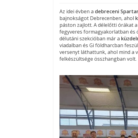
Az idei évben a
debreceni Sparta
bajnokságot Debrecenben, ahol
k
páston zajlott. A délelőtti órákat 
fegyveres formagyakorlatban és
délutáni szekcióban már a
küzdel
viadalban és Gi földharcban feszü
versenyt láthattunk, ahol mind a
felkészültsége összhangban volt.