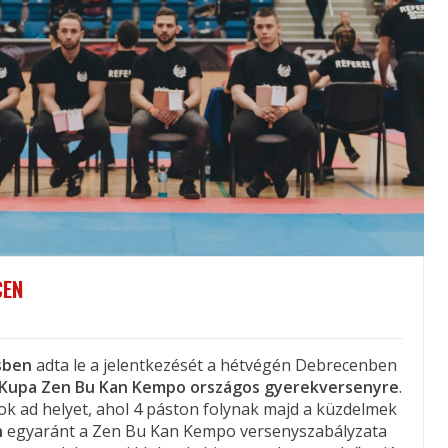
CEN
sben
adta le a jelentkezését a hétvégén Debrecenben
n Kupa Zen Bu Kan Kempo országos gyerekversenyre
.
k ad helyet, ahol 4 páston folynak majd a küzdelmek
n
egyaránt a Zen Bu Kan Kempo versenyszabályzata