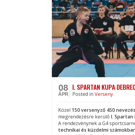
I. SPARTAN KUPA DEBRE
08
Posted
in
Verseny
ÁPR
Közel
150 versenyző
450 nevezé
megrendezésre kerülő
I. Sparta
A rendezvénynek a G4 sportcsarno
technikai és küzdelmi számokba