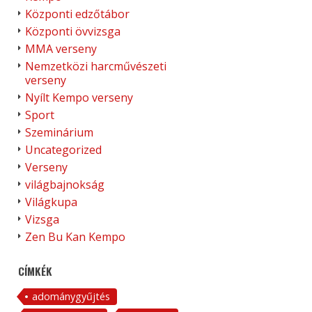
Központi edzőtábor
Központi övvizsga
MMA verseny
Nemzetközi harcművészeti
verseny
Nyílt Kempo verseny
Sport
Szeminárium
Uncategorized
Verseny
világbajnokság
Világkupa
Vizsga
Zen Bu Kan Kempo
CÍMKÉK
adománygyűjtés