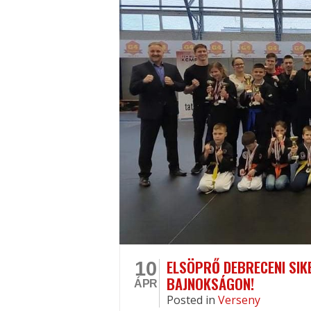
ELSÖPRŐ DEBRECENI SIK
10
BAJNOKSÁGON!
ÁPR
Posted
in
Verseny