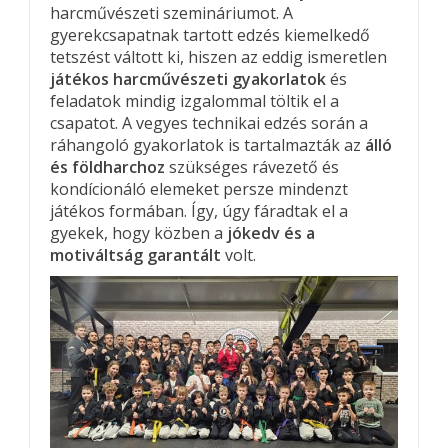
harcművészeti szemináriumot. A
gyerekcsapatnak tartott edzés kiemelkedő
tetszést váltott ki, hiszen az eddig ismeretlen
játékos harcművészeti gyakorlatok
és
feladatok mindig izgalommal töltik el a
csapatot. A vegyes technikai edzés során a
ráhangoló gyakorlatok is tartalmazták az
álló
és földharchoz
szükséges rávezető és
kondícionáló elemeket persze mindenzt
játékos formában. Így, úgy fáradtak el a
gyekek, hogy közben a
jókedv és a
motiváltság garantált
volt.