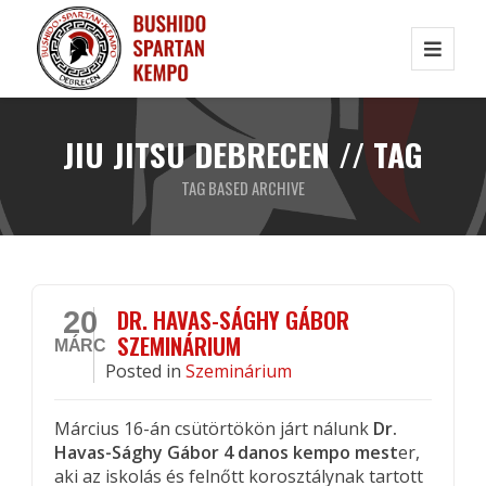
JIU JITSU DEBRECEN // TAG
TAG BASED ARCHIVE
DR. HAVAS-SÁGHY GÁBOR
20
SZEMINÁRIUM
MÁRC
Posted
in
Szeminárium
Március 16-án csütörtökön járt nálunk
Dr.
Havas-Sághy Gábor 4 danos kempo mest
er,
aki az iskolás és felnőtt korosztálynak tartott