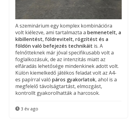
A szeminárium egy komplex kombinációra
volt kiélezve, ami tartalmazta a
bemenetelt, a
kibillentést, földrevitelt, rögzítést és a
földön való befejezés technikáit
is. A
felnőtteknek már jóval specifikusabb volt a
foglalkozásuk, de az intenzitás miatt az
elfáradás lehetősége mindenkinek adott volt.
Külön kiemelkedő játékos feladat volt az A4-
es papírral való
páros gyakorlatok
, ahol is a
megfelelő távolságtartást, elmozgást,
kontrollt gyakorolhatták a harcosok.
3 év ago