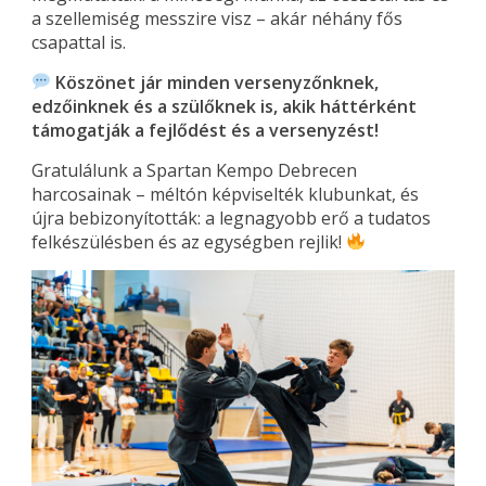
a szellemiség messzire visz – akár néhány fős
csapattal is.
Köszönet jár minden versenyzőnknek,
edzőinknek és a szülőknek is, akik háttérként
támogatják a fejlődést és a versenyzést!
Gratulálunk a Spartan Kempo Debrecen
harcosainak – méltón képviselték klubunkat, és
újra bebizonyították: a legnagyobb erő a tudatos
felkészülésben és az egységben rejlik!