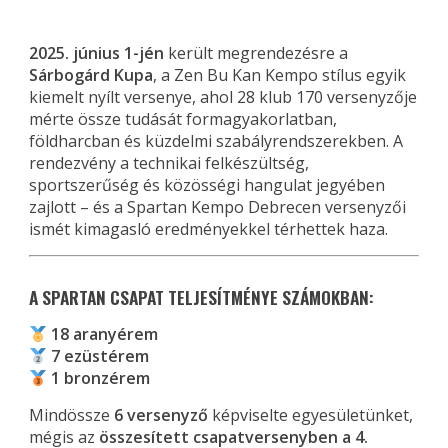
2025. június 1-jén
került megrendezésre a
Sárbogárd Kupa
, a Zen Bu Kan Kempo stílus egyik
kiemelt nyílt versenye, ahol 28 klub 170 versenyzője
mérte össze tudását formagyakorlatban,
földharcban és küzdelmi szabályrendszerekben. A
rendezvény a technikai felkészültség,
sportszerűség és közösségi hangulat jegyében
zajlott – és a Spartan Kempo Debrecen versenyzői
ismét kimagasló eredményekkel térhettek haza.
A SPARTAN CSAPAT TELJESÍTMÉNYE SZÁMOKBAN:
18 aranyérem
7 ezüstérem
1 bronzérem
Mindössze
6 versenyző
képviselte egyesületünket,
mégis az
összesített csapatversenyben a 4.