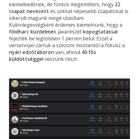
kiemelkedőnek, de fontos megemlíteni, hogy
22
csapat nevezett
és sokkal népesebb csapatokat is
sikerült magunk mögé utasítani.
Különlegességként érdemes kiemelnünk, hogy a
földharc küzdelme
k javarészét
kopogtatással
fejezték be legtöbben 1 percen belül. Ezzel a
versennyel zártuk a szezont mostantól a fókusz a
nyári edzőtáboron
van, ahová
40 fős
küldöttséggel
veszünk részt.