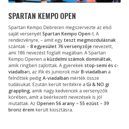
SPARTAN KEMPO OPEN
Spartan Kempo Debrecen megszervezte az első
saját versenyét
Spartan Kempo Open
-t. A
rendezvényre, – amit egy
teszt megmozdulásnak
szántak –
8 egyesület 76 versenyzője
nevezett,
ami 186 nevezést foglalt magában. A Spartan
Kempo Openen a
küzdelmi számok domináltak
,
amik ringben zajlottak. A gyerekek
stop-semi és c-
viadalba
n, az ifik és juniorok már
B-viadalban
a
felnőttek pedig
A-viadalban
mérték össze
tudásukat. Ezután került terítékre a
Gi & NO gi
grappling
, amik nagy kedvencek a versenyzők
körében, amit a beérkezett nevezések is jól
mutattak. Az
Openen 56 arany – 55 ezüst – 39
bronz érem
került kiosztásra.